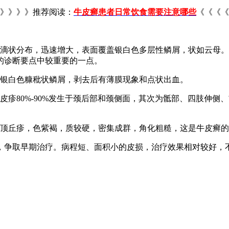
》》》》推荐阅读：
牛皮癣患者日常饮食需要注意哪些
《《《《
点滴状分布，迅速增大，表面覆盖银白色多层性鳞屑，状如云母
的诊断要点中较重要的一点。
以银白色糠秕状鳞屑，剥去后有薄膜现象和点状出血。
皮疹80%-90%发生于颈后部和颈侧面，其次为骶部、四肢伸
。
圆顶丘疹，色紫褐，质较硬，密集成群，角化粗糙，这是牛皮癣
，争取早期治疗。病程短、面积小的皮损，治疗效果相对较好，