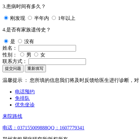
3.患病时间有多久？
刚发现
半年内
1年以上
4.是否有家族遗传史？
是
没有
姓名：
性别：
男
女
联系方式：
提交问题
重新填写
温馨提示 ：
您所填的信息我们将及时反馈给医生进行诊断，对
电话预约
免排队
优先坐诊
来院路线
电话：037155009888
QQ：1607779341