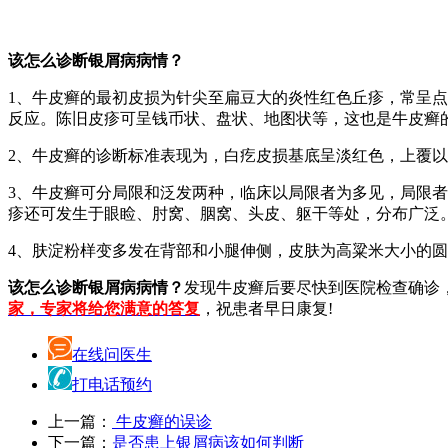
该怎么诊断银屑病病情？
1、牛皮癣的最初皮损为针尖至扁豆大的炎性红色丘疹，常呈
反应。陈旧皮疹可呈钱币状、盘状、地图状等，这也是牛皮癣
2、牛皮癣的诊断标准表现为，白疙皮损基底呈淡红色，上覆
3、牛皮癣可分局限和泛发两种，临床以局限者为多见，局限者
疹还可发生于眼睑、肘窝、胭窝、头皮、躯干等处，分布广泛
4、肤淀粉样变多发在背部和小腿伸侧，皮肤为高粱米大小的
该怎么诊断银屑病病情？
发现牛皮癣后要尽快到医院检查确诊
家，专家将给您满意的答复
，祝患者早日康复!
在线问医生
打电话预约
上一篇：
牛皮癣的误诊
下一篇：
是否患上银屑病该如何判断