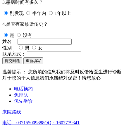
3.患病时间有多久？
刚发现
半年内
1年以上
4.是否有家族遗传史？
是
没有
姓名：
性别：
男
女
联系方式：
提交问题
重新填写
温馨提示 ：
您所填的信息我们将及时反馈给医生进行诊断，
对于您的个人信息我们承诺绝对保密！请您放心
电话预约
免排队
优先坐诊
来院路线
电话：037155009888
QQ：1607779341