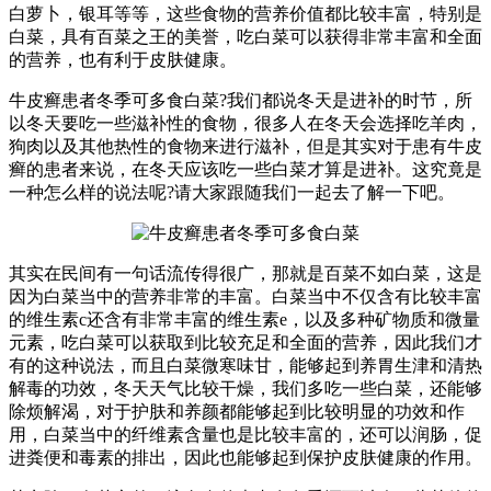
白萝卜，银耳等等，这些食物的营养价值都比较丰富，特别是
白菜，具有百菜之王的美誉，吃白菜可以获得非常丰富和全面
的营养，也有利于皮肤健康。
牛皮癣患者冬季可多食白菜?我们都说冬天是进补的时节，所
以冬天要吃一些滋补性的食物，很多人在冬天会选择吃羊肉，
狗肉以及其他热性的食物来进行滋补，但是其实对于患有牛皮
癣的患者来说，在冬天应该吃一些白菜才算是进补。这究竟是
一种怎么样的说法呢?请大家跟随我们一起去了解一下吧。
其实在民间有一句话流传得很广，那就是百菜不如白菜，这是
因为白菜当中的营养非常的丰富。白菜当中不仅含有比较丰富
的维生素c还含有非常丰富的维生素e，以及多种矿物质和微量
元素，吃白菜可以获取到比较充足和全面的营养，因此我们才
有的这种说法，而且白菜微寒味甘，能够起到养胃生津和清热
解毒的功效，冬天天气比较干燥，我们多吃一些白菜，还能够
除烦解渴，对于护肤和养颜都能够起到比较明显的功效和作
用，白菜当中的纤维素含量也是比较丰富的，还可以润肠，促
进粪便和毒素的排出，因此也能够起到保护皮肤健康的作用。