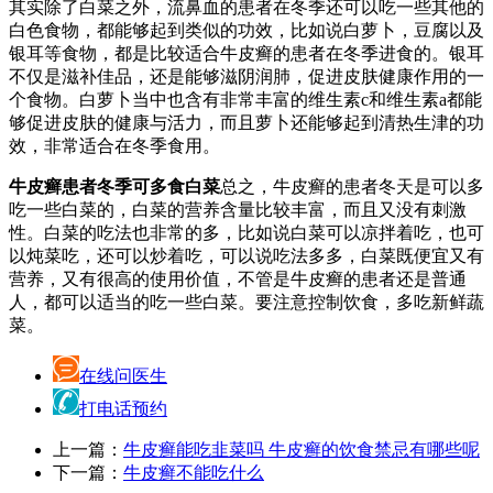
其实除了白菜之外，流鼻血的患者在冬季还可以吃一些其他的
白色食物，都能够起到类似的功效，比如说白萝卜，豆腐以及
银耳等食物，都是比较适合牛皮癣的患者在冬季进食的。银耳
不仅是滋补佳品，还是能够滋阴润肺，促进皮肤健康作用的一
个食物。白萝卜当中也含有非常丰富的维生素c和维生素a都能
够促进皮肤的健康与活力，而且萝卜还能够起到清热生津的功
效，非常适合在冬季食用。
牛皮癣患者冬季可多食白菜
总之，牛皮癣的患者冬天是可以多
吃一些白菜的，白菜的营养含量比较丰富，而且又没有刺激
性。白菜的吃法也非常的多，比如说白菜可以凉拌着吃，也可
以炖菜吃，还可以炒着吃，可以说吃法多多，白菜既便宜又有
营养，又有很高的使用价值，不管是牛皮癣的患者还是普通
人，都可以适当的吃一些白菜。要注意控制饮食，多吃新鲜蔬
菜。
在线问医生
打电话预约
上一篇：
牛皮癣能吃韭菜吗 牛皮癣的饮食禁忌有哪些呢
下一篇：
牛皮癣不能吃什么